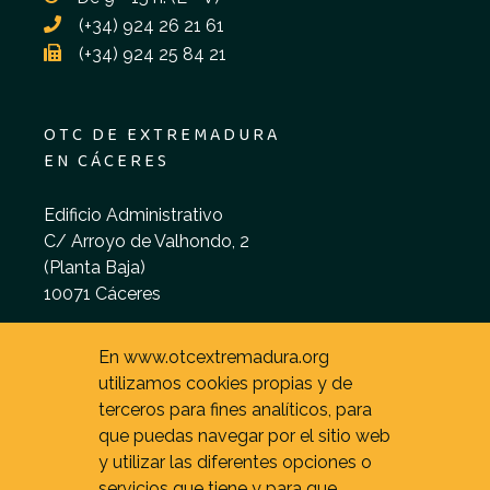
(+34) 924 26 21 61
(+34) 924 25 84 21
OTC DE EXTREMADURA
EN CÁCERES
Edificio Administrativo
C/ Arroyo de Valhondo, 2
(Planta Baja)
10071 Cáceres
De 9 - 15 h. (L - V)
En www.otcextremadura.org
utilizamos cookies propias y de
terceros para fines analíticos, para
que puedas navegar por el sitio web
y utilizar las diferentes opciones o
servicios que tiene y para que