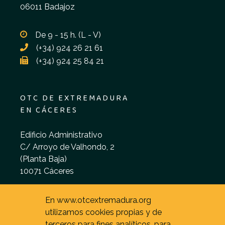
06011 Badajoz
De 9 - 15 h. (L - V)
(+34) 924 26 21 61
(+34) 924 25 84 21
OTC DE EXTREMADURA
EN CÁCERES
Edificio Administrativo
C/ Arroyo de Valhondo, 2
(Planta Baja)
10071 Cáceres
De 9 - 15 h. (L - V)
En www.otcextremadura.org
utilizamos cookies propias y de
terceros para fines analíticos, para