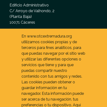
Edificio Administrativo
C/ Arroyo de Valhondo, 2
(Planta Baja)
10071 Cáceres
De 9 - 15 h. (L - V)
En www.otcextremadura.org
utilizamos cookies propias y de
terceros para fines analíticos, para
que puedas navegar por el sitio web
y utilizar las diferentes opciones o
servicios que tiene y para que
puedas compartir nuestro
contenido con tus amigos y redes.
Las cookies pueden obtener o
guardar información en tu
navegador. Esta información puede
ser acerca de tu navegación, tus
preferencias o tu dispositivo. Aquí