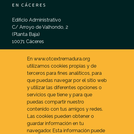
EN CÁCERES
Edificio Administrativo
C/ Arroyo de Valhondo, 2
(Planta Baja)
10071 Cáceres
De 9 - 15 h. (L - V)
En www.otcextremadura.org
utilizamos cookies propias y de
terceros para fines analíticos, para
que puedas navegar por el sitio web
y utilizar las diferentes opciones o
servicios que tiene y para que
puedas compartir nuestro
contenido con tus amigos y redes.
Las cookies pueden obtener o
guardar información en tu
navegador. Esta información puede