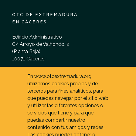
OTC DE EXTREMADURA
EN CÁCERES
Edificio Administrativo
C/ Arroyo de Valhondo, 2
(Planta Baja)
10071 Cáceres
De 9 - 15 h. (L - V)
En www.otcextremadura.org
utilizamos cookies propias y de
terceros para fines analíticos, para
que puedas navegar por el sitio web
y utilizar las diferentes opciones o
servicios que tiene y para que
puedas compartir nuestro
contenido con tus amigos y redes.
Las cookies pueden obtener o